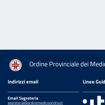
Ordine Provinciale dei Medic
Indirizzi email
Linee Gui
Email Segreteria
segreteria@ordinemedicisondrio.it