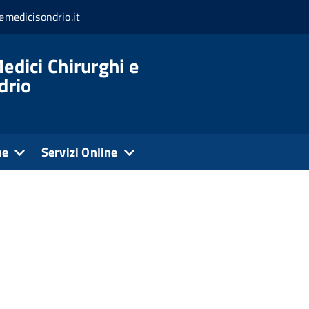
medicisondrio.it
edici Chirurghi e
drio
ne
Servizi Online