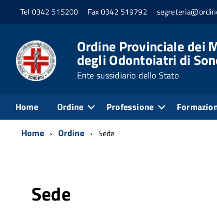
Tel 0342 515200
Fax 0342 519792
segreteria@ordine
Ordine Provinciale dei M
degli Odontoiatri di Son
Ente sussidiario dello Stato
Home
Ordine
Professione
Formazio
Home
Ordine
Sede
Sede