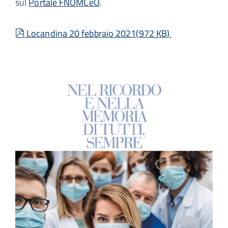
sul
Portale FNOMCeO
.
pdf
Locandina 20 febbraio 2021
(
972 KB
)