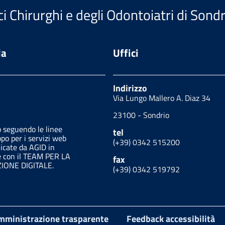
i Chirurghi e degli Odontoiatri di Sondr
da
Uffici
Indirizzo
Via Lungo Mallero A. Diaz 34
23100 - Sondrio
o seguendo le linee
tel
ppo per i servizi web
(+39) 0342 515200
licate da AGID in
e con il TEAM PER LA
fax
ONE DIGITALE.
(+39) 0342 519792
mministrazione trasparente
Feedback accessibilità