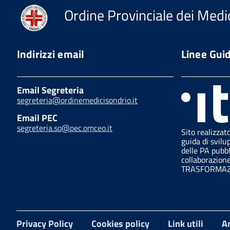
Ordine Provinciale dei Medic
Indirizzi email
Linee Gui
Email Segreteria
segreteria@ordinemedicisondrio.it
Email PEC
segreteria.so@pec.omceo.it
Sito realizzat
guida di svilu
delle PA pubb
collaborazion
TRASFORMAZI
Privacy Policy
Cookies policy
Link utili
A