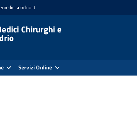
medicisondrio.it
edici Chirurghi e
drio
ne
Servizi Online