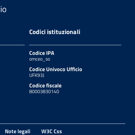
io
Codici istituzionali
Codice IPA
omceo_so
Codice Univoco Ufficio
UFK93J
Codice fiscale
80003830140
Note legali
W3C Css